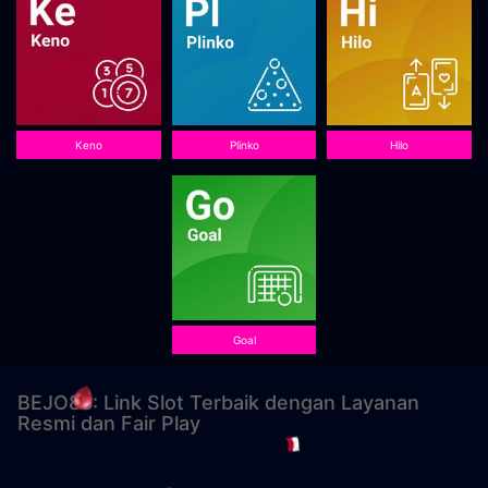
Keno
Plinko
Hilo
Goal
BEJO88: Link Slot Terbaik dengan Layanan
Resmi dan Fair Play