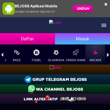
×
BEJO88 Aplikasi Mobile
UNDUH
Jangan tampilkan lagi hari ini
Daftar
Masuk
SINO
RACE
TOGEL
OLAHRAGA
CRASH GAME
ARCADE
E