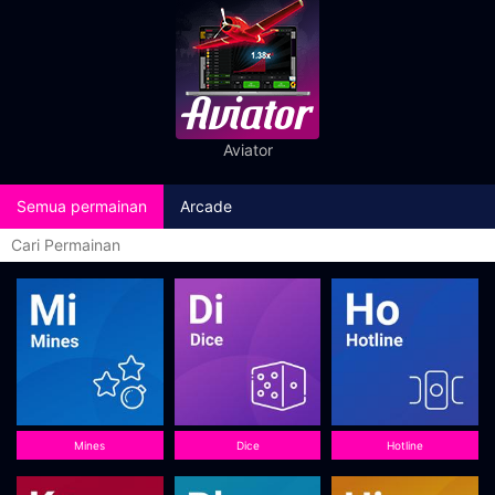
Aviator
Semua permainan
Arcade
Mines
Dice
Hotline