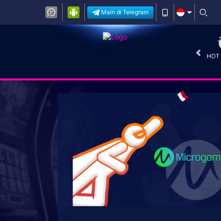
Main di Telegram
HOT