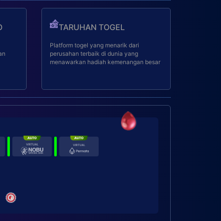
O
TARUHAN TOGEL
Platform togel yang menarik dari
an
perusahan terbaik di dunia yang
menawarkan hadiah kemenangan besar