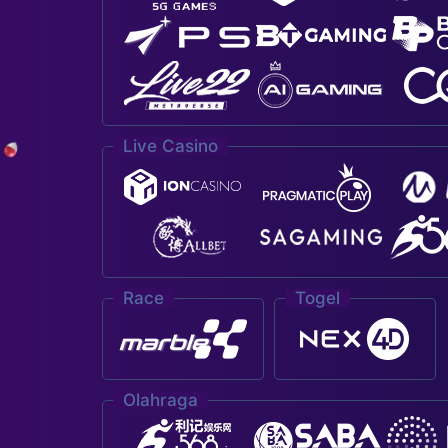
Live Casino
Race
Togel
Olahraga