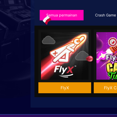
Semua permainan
Crash Game
FlyX
FlyX C