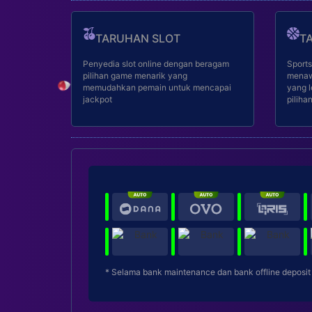
TARUHAN SLOT
T
Penyedia slot online dengan beragam
Sports
pilihan game menarik yang
menaw
memudahkan pemain untuk mencapai
yang l
jackpot
piliha
* Selama bank maintenance dan bank offline deposit 