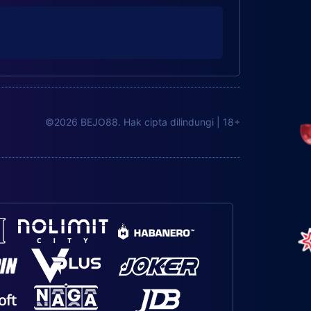
©2026 BEJO88. Hak cipta dilindungi | 18+