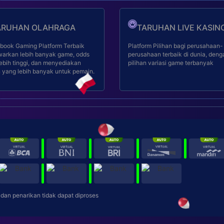
ARUHAN OLAHRAGA
TARUHAN LIVE KASIN
book Gaming Platform Terbaik
Platform Pilihan bagi perusahaan-
arkan lebih banyak game, odds
perusahaan terbaik di dunia, deng
ebih tinggi, dan menyediakan
pilihan variasi game terbanyak
n yang lebih banyak untuk pemain.
dan penarikan tidak dapat diproses