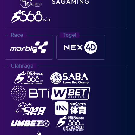
Race
Togel
Olahraga