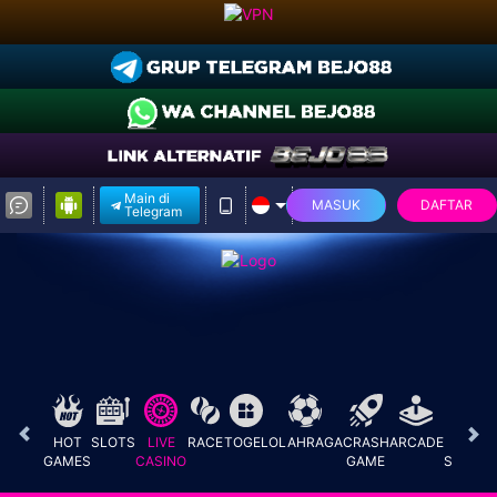
Main di
MASUK
DAFTAR
Telegram
HOT
SLOTS
LIVE
RACE
TOGEL
OLAHRAGA
CRASH
ARCADE
E-
GAMES
CASINO
GAME
SPORT