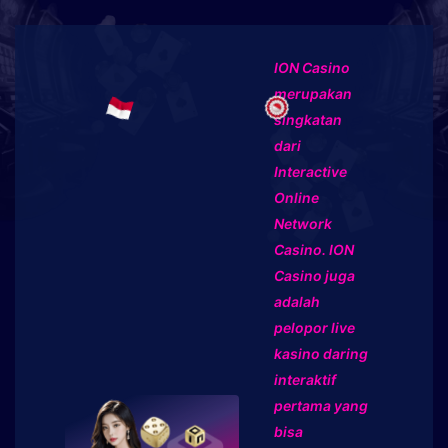
ION Casino
merupakan
singkatan
dari
Interactive
Online
Network
Casino. ION
Casino juga
adalah
pelopor live
kasino daring
interaktif
pertama yang
bisa