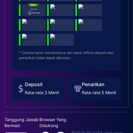
* Selama bank maintenance dan bank offline deposit dan
penarikan tidak dapat diproses
Deposit
Penarikan
Rata-rata 3 Menit
Rata-rata 5 Menit
Tanggung Jawab
Browser Yang
Bermain
Didukung
©2026 BEJO88. Hak cipta