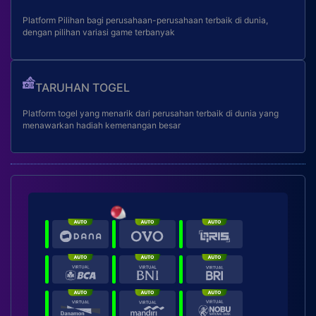
Platform Pilihan bagi perusahaan-perusahaan terbaik di dunia,
dengan pilihan variasi game terbanyak
TARUHAN TOGEL
Platform togel yang menarik dari perusahan terbaik di dunia yang
menawarkan hadiah kemenangan besar