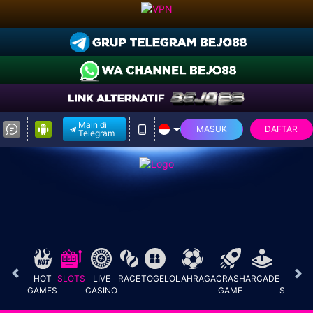
Main di
MASUK
DAFTAR
Telegram
HOT
SLOTS
LIVE
RACE
TOGEL
OLAHRAGA
CRASH
ARCADE
E-
GAMES
CASINO
GAME
SPORT