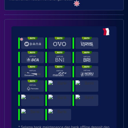
* Selama bank maintenance dan bank offline deposit dan