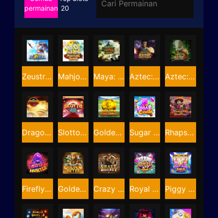
permainan
20
Zeustrike
Mahjong Roar
Maya: Elemental Totem
Aztec: Gold Temple
Aztec: Bonus Hunt 2
Dragon Chi’s Quest
Slotto 4D
Golden Football
Sugar Crush
Rhapsody of Muertos
Firefly Hunter
Golden Egypt
Crazy Bounty
Royal Ace
Piggy Bank Gold