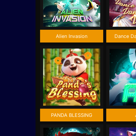
Alien Invasion
Dance D
PANDA BLESSING