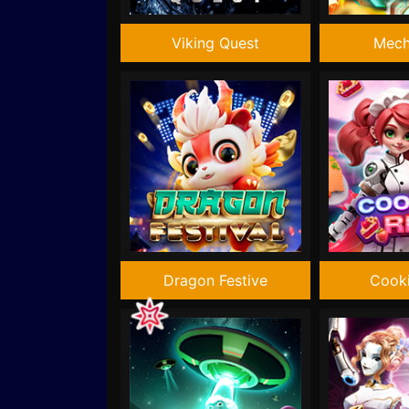
Viking Quest
Mech
Dragon Festive
Cook