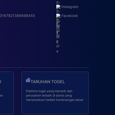
Instagram
s/3167821386698455
Facebook
O
TARUHAN TOGEL
Platform togel yang menarik dari
an
perusahan terbaik di dunia yang
menawarkan hadiah kemenangan besar