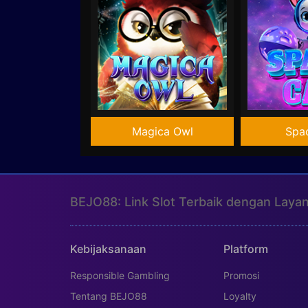
Magica Owl
Spa
BEJO88: Link Slot Terbaik dengan Layan
Kebijaksanaan
Platform
Responsible Gambling
Promosi
Tentang BEJO88
Loyalty