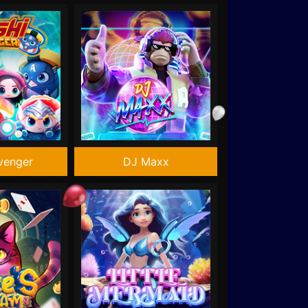
raf****y
IDR
2,436,000.00
Gates of Olympus Super
Scatter
venger
DJ Maxx