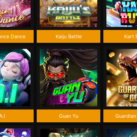
ance Dance
Kaiju Battle
Kart 
A.I
Guan Yu
Guardian