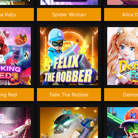
a Kaiju
Spider Woman
Alice 
ing Red
Felix The Robber
Demon