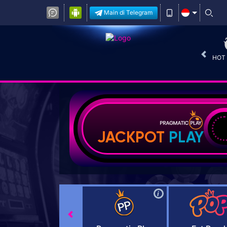
Main di Telegram
HOT
JACKPOT
PLAY
i