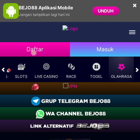
×
BEJO88 Aplikasi Mobile
UNDUH
Jangan tampilkan lagi hari ini
Daftar
Masuk
MES
SLOTS
LIVE CASINO
RACE
TOGEL
OLAHRAGA
CR